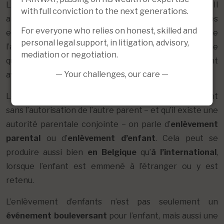
La situation n’est toutefois pas toujours aussi simple. Il
with full conviction to the next generations.
arrive souvent qu’un parent parte en vacances avec les
For everyone who relies on honest, skilled and
enfants et ne revienne pas. Ou bien vous craignez que
personal legal support, in litigation, advisory,
l’autre parent ne revienne pas. Parfois, il arrive même
mediation or negotiation.
que vous ne sachiez pas où se trouve l’autre parent
— Your challenges, our care —
avec les enfants à un moment donné.
Lorsqu’un des parents emmène ou retient un enfant
sans l’autorisation de l’autre parent – et qu’il existe une
autorité parentale conjointe – on parle d’
enlèvement
parental
ou d’
enlèvement d’enfant
. Cela peut se
produire aussi bien
en Belgique
qu’
à l’international
,
lorsque l’enfant est emmené à l’étranger ou y est
retenu.
L’enlèvement d’enfants n’est pas seulement un
événement bouleversant
pour l’enfant, mais aussi une