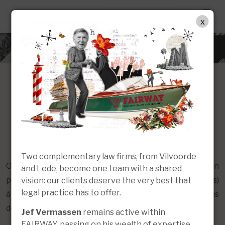
FR
x
Enlèvement (international)
d’enfants ou enlèvement
parental
Two complementary law firms, from Vilvoorde
On parle d’enlèvement international d’enfants lorsqu’un
and Lede, become one team with a shared
parent décide de déménager avec son ou ses enfant(s)
vision: our clients deserve the very best that
legal practice has to offer.
à l’étranger, sans l’autorisation de l’autre parent ou sans
décision judiciaire.
Jef Vermassen
remains active within
FAIRWAY, passing on his wealth of expertise