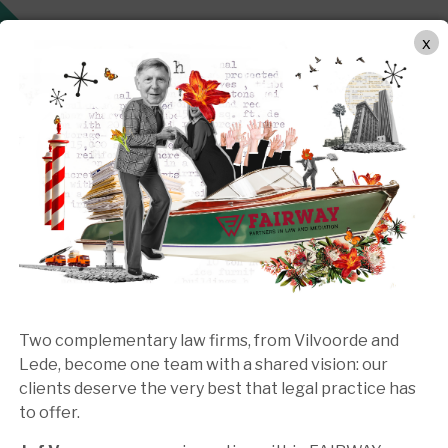
METHODE DE TRAVAIL
DOMAINES DE COMPETENCES
x
Christel Lammens
Avocate | Of Counsel
t à l'Université Catholique de Louvain.
ruxelles. En 2015, elle a rejoint
FAIRWAY
.
amille
,
droit des successions et planification
Two complementary law firms, from Vilvoorde and
.
Lede, become one team with a shared vision: our
clients deserve the very best that legal practice has
to offer.