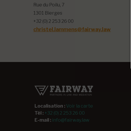
Rue du Poilu, 7
1301 Bierges
+32 (0) 2 253 26 00
christel.lammens@fairway.law
Localisation :
Voir la carte
Tél :
+32 (0) 2 253 26 00
E-mail :
info@fairway.law