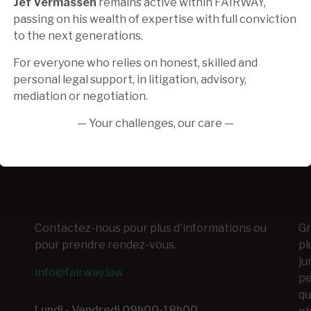
Jef Vermassen
remains active within FAIRWAY,
passing on his wealth of expertise with full conviction
to the next generations.
For everyone who relies on honest, skilled and
personal legal support, in litigation, advisory,
mediation or negotiation.
— Your challenges, our care —
Contactez-nous pour plus d'informations ou
Gr
pour prendre rendez-vous.
pl
ju
info@fairway.law
pe
qu
Lundi - Vendredi 09h00-18h00