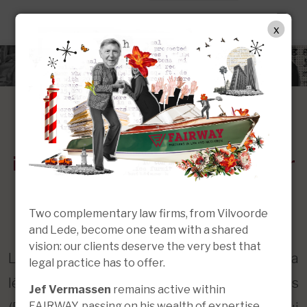
FR
x
Droit de la propriété
intellectuelle et législation sur
la protection des données
Two complementary law firms, from Vilvoorde
(RGPD)
and Lede, become one team with a shared
vision: our clients deserve the very best that
Le droit de la propriété intellectuelle et la
legal practice has to offer.
législation sur la protection des données
Jef Vermassen
remains active within
FAIRWAY, passing on his wealth of expertise