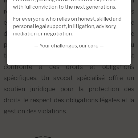
(RGPD) sont des domaines juridiques qui
with full conviction to the next generations.
revêtent une importance croissante pour les
For everyone who relies on honest, skilled and
entreprises et les particuliers. Quiconque
personal legal support, in litigation, advisory,
développe une œuvre créative, souhaite
mediation or negotiation.
protéger une marque ou une invention, ou
— Your challenges, our care —
traite des données à caractère personnel est
confronté à des droits et obligations
spécifiques. Un avocat spécialisé offre un
soutien juridique pour la protection des
droits, le respect des obligations légales et la
gestion des violations.