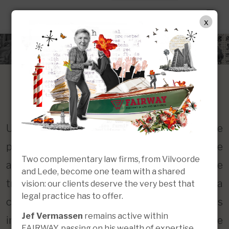
FR
x
Droit de la circulation
Un excès de vitesse, une analyse de l'haleine
positive à l'alcool, un accident de la route
Two complementary law firms, from Vilvoorde
avec blessés ou une citation devant le
and Lede, become one team with a shared
tribunal de police : les situations liées à la
vision: our clients deserve the very best that
legal practice has to offer.
circulation peuvent avoir des conséquences
Jef Vermassen
remains active within
importantes, tant sur le plan financier que
FAIRWAY, passing on his wealth of expertise