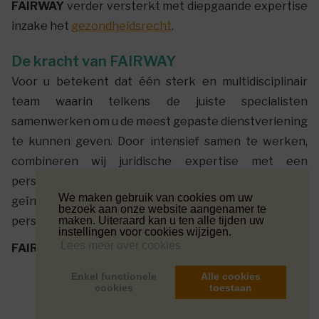
FAIRWAY
verder versterkt met diepgaande expertise
inzake het
gezondheidsrecht
.
De kracht van FAIRWAY
Voor u betekent dat één sterk en multidisciplinair
team waarin telkens de juiste specialisten
samenwerken om u de meest gepaste dienstverlening
te kunnen geven. Door intensief samen te werken,
combineren wij juridische expertise met een
persoonlijke aanpak, zodat u kan rekenen op
We maken gebruik van cookies om uw
geïntegreerde begeleiding in elke fase van het
bezoek aan onze website aangenamer te
persoonlijke en professionele leven.
maken. Uiteraard kan u ten alle tijden uw
instellingen voor cookies wijzigen.
Lees meer over cookies
FAIRWAY
beweegt mee met uw noden en ambities.
Enkel functionele
Alle cookies
cookies
toestaan