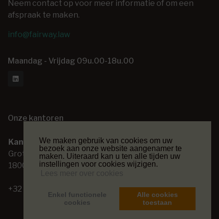
Neem contact op voor meer informatie of om een
afspraak te maken.
info@fairway.law
Maandag - Vrijdag 09u.00-18u.00
Onze kantoren
We maken gebruik van cookies om uw
Kantoor Vilvoorde
Kantoor Lede
bezoek aan onze website aangenamer te
Grote Markt 14
Kasteeldreef 48
maken. Uiteraard kan u ten alle tijden uw
instellingen voor cookies wijzigen.
1800 Vilvoorde
9340 Lede
Lees meer over cookies
+32 (0) 2 253 26 00
+32 (0) 53 80 45 70
Enkel functionele
Alle cookies
cookies
toestaan