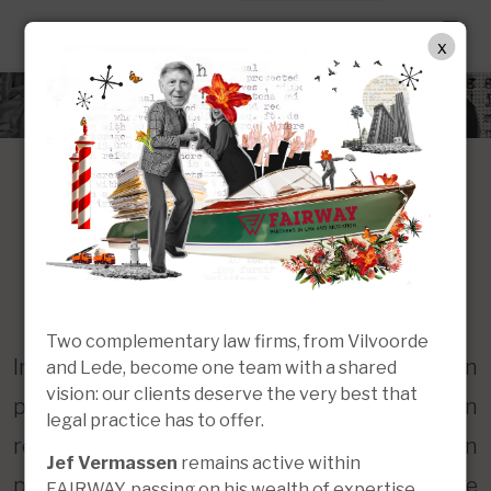
NL
x
Intellectuele
eigendomsrechten en
privacywetgeving (GDPR)
Two complementary law firms, from Vilvoorde
Intellectuele eigendomsrechten en
and Lede, become one team with a shared
vision: our clients deserve the very best that
privacywetgeving (GDPR) zijn
legal practice has to offer.
rechtsdomeinen die voor ondernemingen en
Jef Vermassen
remains active within
particulieren steeds belangrijker worden. Wie
FAIRWAY, passing on his wealth of expertise