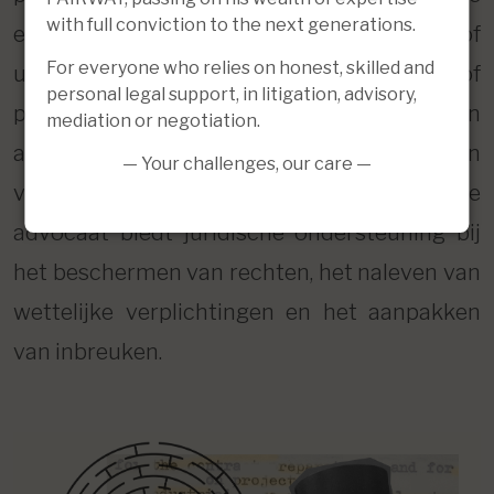
with full conviction to the next generations.
een creatief werk ontwikkelt, een merk of
For everyone who relies on honest, skilled and
uitvinding wil beschermen, of
personal legal support, in litigation, advisory,
persoonsgegevens verwerkt, komt in
mediation or negotiation.
aanraking met specifieke rechten en
— Your challenges, our care —
verplichtingen. Een gespecialiseerde
advocaat biedt juridische ondersteuning bij
het beschermen van rechten, het naleven van
wettelijke verplichtingen en het aanpakken
van inbreuken.