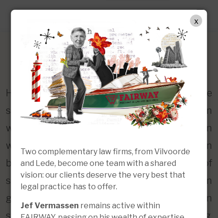
NL
x
Strafrecht
Het strafrecht raakt aan de kern van onze
samenleving: wat mag wel, wat mag niet, en
welke gevolgen zijn er wanneer die grenzen
worden overschreden? Indien u betrokken
Two complementary law firms, from Vilvoorde
bent bij een strafzaak, zowel als verdachte of
and Lede, become one team with a shared
vision: our clients deserve the very best that
slachtoffer, loont het om een
legal practice has to offer.
gespecialiseerde advocaat te raadplegen. Een
Jef Vermassen
remains active within
strafrechtadvocaat biedt ondersteuning,
FAIRWAY, passing on his wealth of expertise