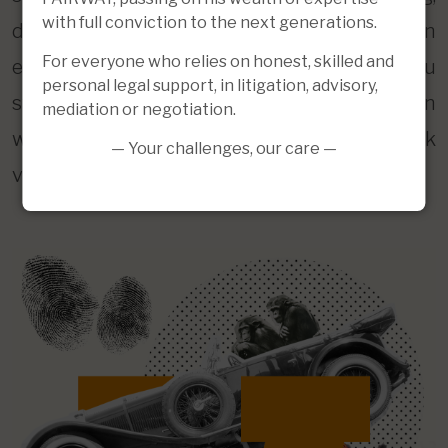
with full conviction to the next generations.
duidelijkheid en deskundige begeleiding in
For everyone who relies on honest, skilled and
een vaak stressvolle situatie. Hierdoor staat u
personal legal support, in litigation, advisory,
sterker tijdens het juridische proces en
mediation or negotiation.
worden uw belangen zo goed mogelijk
— Your challenges, our care —
verdedigd.