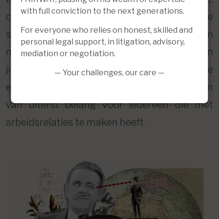
with full conviction to the next generations.
complexe Belgische regelgeving inzake
For everyone who relies on honest, skilled and
sociaal recht confronteert ondernemingen
personal legal support, in litigation, advisory,
met ongekende uitdagingen en risico’s in een
mediation or negotiation.
juridische omgeving waar verandering de
— Your challenges, our care —
enige constante is. Een specialist is daarom
van uiterst belang voor iedereen die met
arbeidsrelaties te maken heeft.