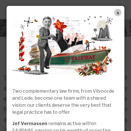
NL
x
Sociaal recht
Sociaal recht (d.i. het recht in verband met
arbeidsrelaties en socialezekerheidsrecht) is
Two complementary law firms, from Vilvoorde
and Lede, become one team with a shared
een onmisbaar onderdeel van het dagelijks
vision: our clients deserve the very best that
functioneren van bedrijven en de personen
legal practice has to offer.
die voor hen actief zijn, zowel werknemers als
Jef Vermassen
remains active within
zelfstandigen. De snel veranderende,
FAIRWAY, passing on his wealth of expertise