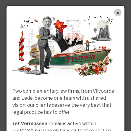
NL
x
Marc Schoofs
Advocaat | Founding Partner
Two complementary law firms, from Vilvoorde
and Lede, become one team with a shared
vision: our clients deserve the very best that
legal practice has to offer.
Jef Vermassen
remains active within
FAIRWAY, passing on his wealth of expertise