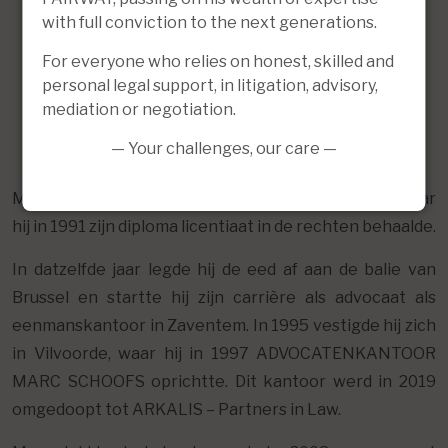
with full conviction to the next generations.
For everyone who relies on honest, skilled and
personal legal support, in litigation, advisory,
mediation or negotiation.
— Your challenges, our care —
Marc studeerde aan de Vrije Universiteit Brussel, waar
hij in 1991 zijn diploma licentiaat in de rechten behaalde.
In datzelfde jaar legde hij de eed af aan de balie van
Brussel en startte hij zijn carrière als advocaat als
eenmanskantoor in Zaventem. In 1995 vestigde hij zich
in Vilvoorde, waar hij in 1997 ADVOCATENKANTOOR
MARC SCHOOFS oprichtte. Dit kantoor werd in 2019
omgedoopt tot ARKALIS – Partners in Law.