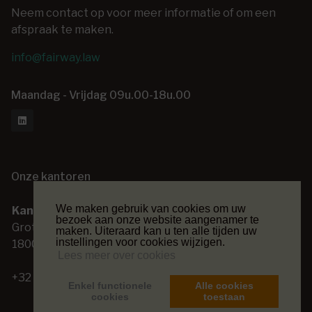
Neem contact op voor meer informatie of om een
afspraak te maken.
info@fairway.law
Maandag - Vrijdag 09u.00-18u.00
Onze kantoren
We maken gebruik van cookies om uw
Kantoor Vilvoorde
Kantoor Lede
bezoek aan onze website aangenamer te
Grote Markt 14
Kasteeldreef 48
maken. Uiteraard kan u ten alle tijden uw
instellingen voor cookies wijzigen.
1800 Vilvoorde
9340 Lede
Lees meer over cookies
+32 (0) 2 253 26 00
+32 (0) 53 80 45 70
Enkel functionele
Alle cookies
cookies
toestaan