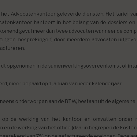
 het Advocatenkantoor geleverde diensten. Het tarief van
catenkantoor hanteert in het belang van de dossiers en 
rkomend geval meer dan twee advocaten wanneer de complex
zittingen, besprekingen) door meerdere advocaten uitgev
actureren.
 wordt opgenomen in de samenwerkingsovereenkomst of inta
rd, meer bepaald op 1 januari van ieder kalenderjaar.
eneens onderworpen aan de BTW, bestaan uit de algemene 
 op de werking van het kantoor en omvatten onder m
en en de werking van het office (daarin begrepen de kosten
angerekend van 7% op de gefactureerde erelonen. Deze aa