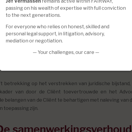
Jef Vermassen
remains active within FAIRWAY,
van deze algemene voorwaarden moet vooraf schriftelijk en 
passing on his wealth of expertise with full conviction
to the next generations.
m naast de onderlinge afspraken een aanvullende, uit
For everyone who relies on honest, skilled and
ke daarvan beheersen onderhavige algemene voorwaarden d
personal legal support, in litigation, advisory,
mediation or negotiation.
 de onderlinge communicatie. FAIRWAY is onderworpen aan
— Your challenges, our care —
oorwerp van de dienstverl
 betrekking op het verstrekken van juridische bijstand
 kader van door de Cliënt toevertrouwde en het Advo
e belangen van de Cliënt te behartigen met naleving van d
 toepassing zijn.
 De samenwerkingsverhoud