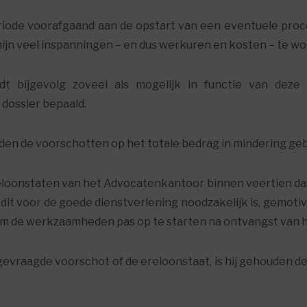
eriode voorafgaand aan de opstart van een eventuele proc
ijn veel inspanningen – en dus werkuren en kosten – te wo
t bijgevolg zoveel als mogelijk in functie van dez
 dossier bepaald.
den de voorschotten op het totale bedrag in mindering ge
eloonstaten van het Advocatenkantoor binnen veertien dag
dit voor de goede dienstverlening noodzakelijk is, gemoti
m de werkzaamheden pas op te starten na ontvangst van 
 gevraagde voorschot of de ereloonstaat, is hij gehouden d