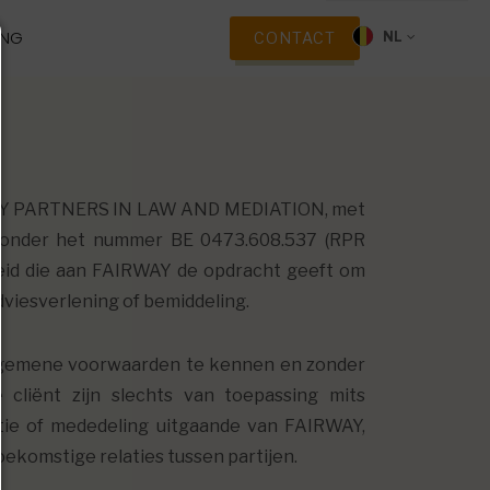
ING
CONTACT
NL
IRWAY PARTNERS IN LAW AND MEDIATION, met
n onder het nummer BE 0473.608.537 (RPR
rheid die aan FAIRWAY de opdracht geeft om
adviesverlening of bemiddeling.
algemene voorwaarden te kennen en zonder
cliënt zijn slechts van toepassing mits
atie of mededeling uitgaande van FAIRWAY,
komstige relaties tussen partijen.