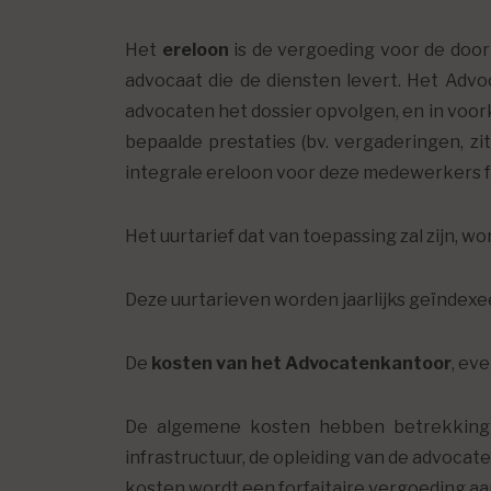
Het
ereloon
is de vergoeding voor de door
advocaat die de diensten levert. Het Advo
advocaten het dossier opvolgen, en in voo
bepaalde prestaties (bv. vergaderingen, 
integrale ereloon voor deze medewerkers f
Het uurtarief dat van toepassing zal zijn,
Deze uurtarieven worden jaarlijks geïndexee
De
kosten van het Advocatenkantoor
, ev
De algemene kosten hebben betrekking
infrastructuur, de opleiding van de advocat
kosten wordt een forfaitaire vergoeding a