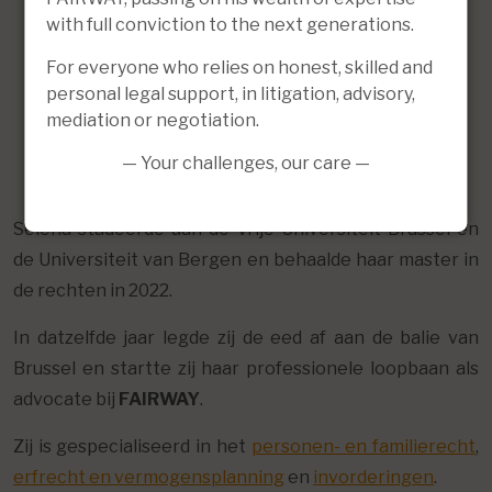
with full conviction to the next generations.
For everyone who relies on honest, skilled and
personal legal support, in litigation, advisory,
mediation or negotiation.
— Your challenges, our care —
Selena studeerde aan de Vrije Universiteit Brussel en
de Universiteit van Bergen en behaalde haar master in
de rechten in 2022.
In datzelfde jaar legde zij de eed af aan de balie van
Brussel en startte zij haar professionele loopbaan als
advocate bij
FAIRWAY
.
Zij is gespecialiseerd in het
personen- en familierecht
,
erfrecht en vermogensplanning
en
invorderingen
.