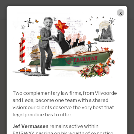
NL
x
Selena Malfait
Advocaat | Associate
Two complementary law firms, from Vilvoorde
and Lede, become one team with a shared
vision: our clients deserve the very best that
legal practice has to offer.
Jef Vermassen
remains active within
FAIRWAY, passing on his wealth of expertise