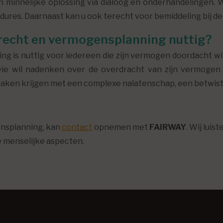
 minnelijke oplossing via dialoog en onderhandelingen. W
ures. Daarnaast kan u ook terecht voor bemiddeling bij d
frecht en vermogensplanning nuttig?
g is nuttig voor iedereen die zijn vermogen doordacht w
wie wil nadenken over de overdracht van zijn vermogen
aken krijgen met een complexe nalatenschap, een betwisti
ensplanning, kan
contact
opnemen met
FAIRWAY
. Wij lui
 menselijke aspecten.