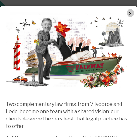
WERKWIJZE
PRAKTIJKGEBIEDEN
TEAM
BEMIDDEL
x
Two complementary law firms, from Vilvoorde and
Lede, become one team with a shared vision: our
frecht en vermogensplann
clients deserve the very best that legal practice has
to offer.
g komen aan bod op cruciale momenten in het lev