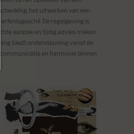
schenking, het uitwerken van een
erfenisgeschil. De regelgeving is
achte aanpak en tijdig advies maken
nning biedt ondersteuning vanaf de
ng, communicatie en harmonie binnen