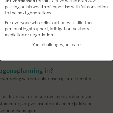
Jef Vermassen
remains active within FAIRWAY,
passing on his wealth of expertise with full conviction
 herzien van een testament, het plannen van een 
to the next generations.
ng van een nalatenschap en het oplossen van een 
For everyone who relies on honest, skilled and
al familiale belangen zijn aanzienlijk. Een doord
personal legal support, in litigation, advisory,
mediation or negotiation.
t gespecialiseerd in erfrecht en/of vermogenspla
 afwikkeling, met bijzondere aandacht voor timi
— Your challenges, our care —
families.
ogensplanning in?
 de vererving van een nalatenschap en de rechten
 het leven na te denken over de overdracht van
stamenten, zorgvolmachten of andere juridische
n vennootschappen.