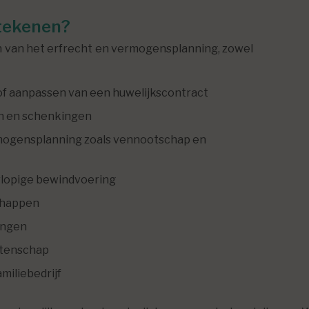
tekenen?
en van het erfrecht en vermogensplanning, zowel
 of aanpassen van een huwelijkscontract
en en schenkingen
rmogensplanning zoals vennootschap en
rlopige bewindvoering
chappen
ingen
latenschap
miliebedrijf