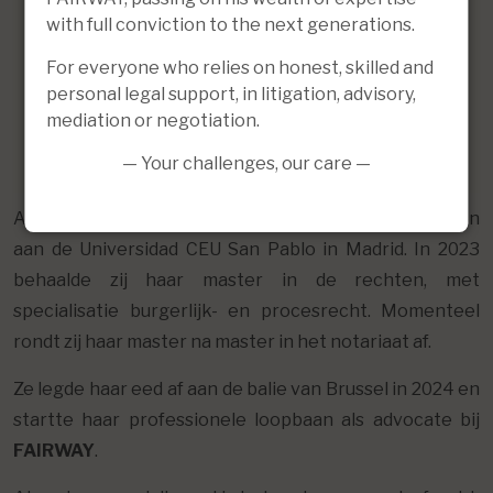
with full conviction to the next generations.
For everyone who relies on honest, skilled and
personal legal support, in litigation, advisory,
mediation or negotiation.
— Your challenges, our care —
Alana studeerde aan de Vrije Universiteit Brussel en
aan de Universidad CEU San Pablo in Madrid. In 2023
behaalde zij haar master in de rechten, met
specialisatie burgerlijk- en procesrecht. Momenteel
rondt zij haar master na master in het notariaat af.
Ze legde haar eed af aan de balie van Brussel in 2024 en
startte haar professionele loopbaan als advocate bij
FAIRWAY
.