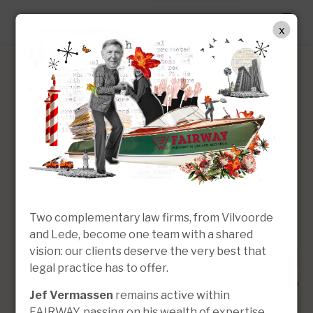
NL
x
Alana Sancho Caballero
Advocaat | Associate
Two complementary law firms, from Vilvoorde
and Lede, become one team with a shared
vision: our clients deserve the very best that
legal practice has to offer.
Jef Vermassen
remains active within
FAIRWAY, passing on his wealth of expertise