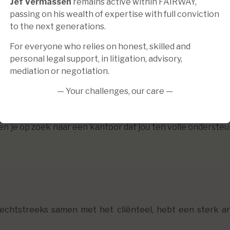
Jef Vermassen
remains active within FAIRWAY,
passing on his wealth of expertise with full conviction
to the next generations.
erker
met
expertise
in het:
For everyone who relies on honest, skilled and
personal legal support, in litigation, advisory,
 brede zin
mediation or negotiation.
— Your challenges, our care —
ben je op zoek naar een kantoor dat jou ten volle ondersteu
rechtstreeks samen met het cliënteel, hebt een sterk a