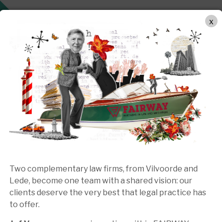
WERKWIJZE
PRAKTIJKGEBIEDEN
TEAM
BEMIDDEL
x
Two complementary law firms, from Vilvoorde and
Lede, become one team with a shared vision: our
 in Law and Mediation ZOE
clients deserve the very best that legal practice has
to offer.
 (m/v/x) MET FEELING 