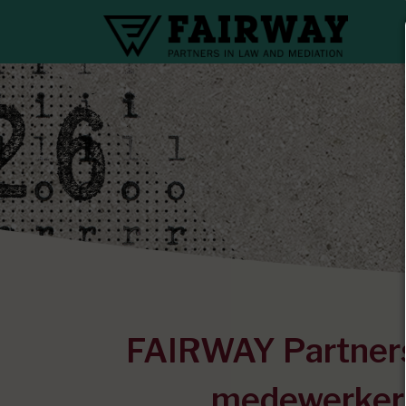
FAIRWAY Partners
medewerker