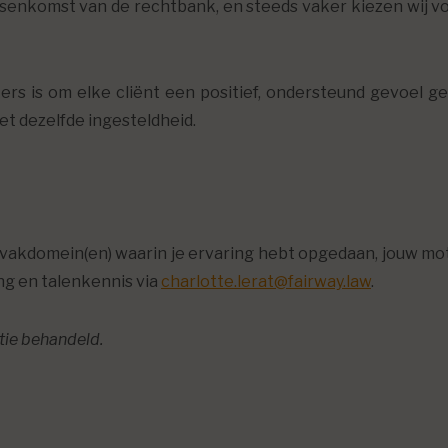
senkomst van de rechtbank, en steeds vaker kiezen wij v
s is om elke cliënt een positief, ondersteund gevoel 
et dezelfde ingesteldheid.
vakdomein(en) waarin je ervaring hebt opgedaan, jouw moti
ng en talenkennis via
charlotte.lerat@fairway.law
.
tie behandeld.