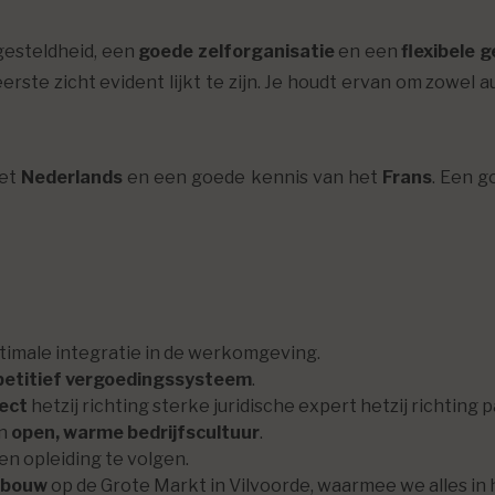
gesteldheid, een
goede zelforganisatie
en een
flexibele 
erste zicht evident lijkt te zijn. Je houdt ervan om zowel 
het
Nederlands
en een goede kennis van het
Frans
. Een 
optimale integratie in de werkomgeving.
etitief vergoedingssysteem
.
ject
hetzij richting sterke juridische expert hetzij richting p
en
open, warme bedrijfscultuur
.
en opleiding te volgen.
ebouw
op de Grote Markt in Vilvoorde, waarmee we alles in h