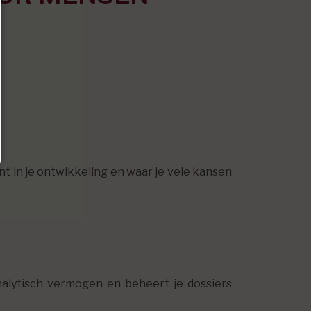
nt in je ontwikkeling en waar je vele kansen
nalytisch vermogen en beheert je dossiers