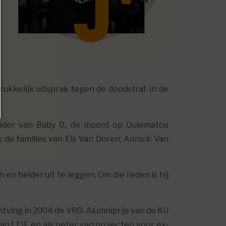
ukkelijk uitsprak tegen de doodstraf. In de
vader van Baby D., de moord op Oulematou
de families van Els Van Doren, Annick Van
en helder uit te leggen. Om die reden is hij
ntving in 2004 de VRG-Alumniprijs van de KU
an LEIF en als peter van projecten voor ex-