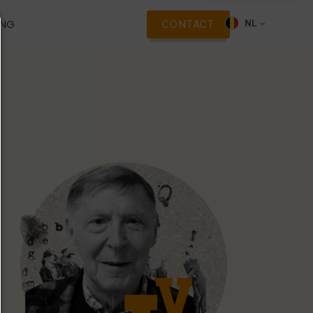
ING
CONTACT
NL