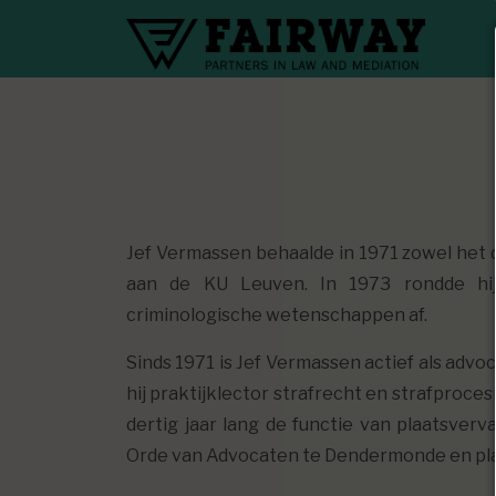
Jef Vermassen behaalde in 1971 zowel het do
aan de KU Leuven. In 1973 rondde hij 
criminologische wetenschappen af.
Sinds 1971 is Jef Vermassen actief als advo
hij praktijklector strafrecht en strafproc
dertig jaar lang de functie van plaatsverv
Orde van Advocaten te Dendermonde en pla