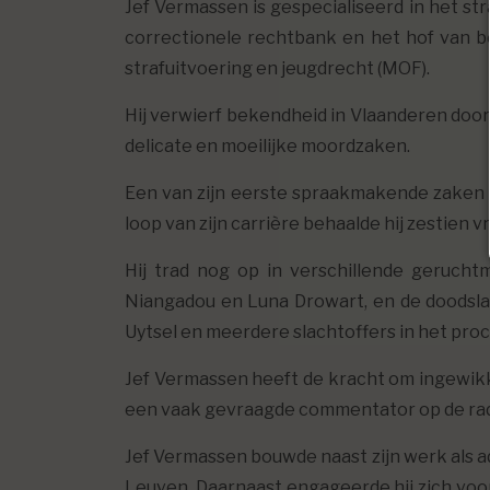
Jef Vermassen is gespecialiseerd in het str
correctionele rechtbank en het hof van be
strafuitvoering en jeugdrecht (MOF).
Hij verwierf bekendheid in Vlaanderen door 
delicate en moeilijke moordzaken.
Een van zijn eerste spraakmakende zaken wa
loop van zijn carrière behaalde hij zestien v
Hij trad nog op in verschillende geruch
Niangadou en Luna Drowart, en de doodsla
Uytsel en meerdere slachtoffers in het proc
Jef Vermassen heeft de kracht om ingewikkel
een vaak gevraagde commentator op de radio
Jef Vermassen bouwde naast zijn werk als a
Leuven. Daarnaast engageerde hij zich voor