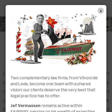
FR
x
Droit des successions et
planification patrimoniale
Le droit des successions et la planification
Two complementary law firms, from Vilvoorde
patrimoniale interviennent à des moments
and Lede, become one team with a shared
vision: our clients deserve the very best that
cruciaux de la vie : lors de la rédaction d'un
legal practice has to offer.
contrat de mariage, de l'établissement ou de
Jef Vermassen
remains active within
la révision d'un testament, de la planification
FAIRWAY, passing on his wealth of expertise