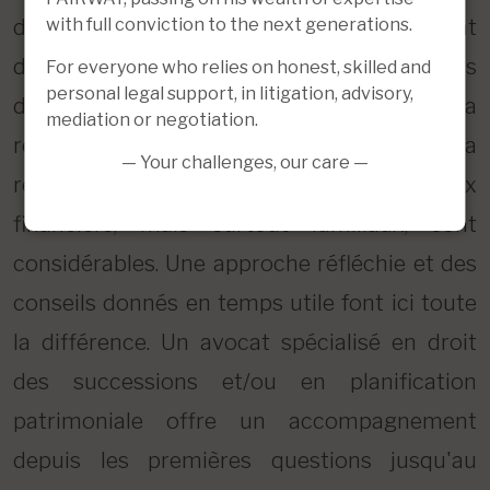
with full conviction to the next generations.
d'une donation, de l'élaboration d'un mandat
de protection extrajudiciaire ou encore lors
For everyone who relies on honest, skilled and
personal legal support, in litigation, advisory,
du règlement d'une succession et de la
mediation or negotiation.
résolution d'un litige successoral. La
— Your challenges, our care —
réglementation est complexe et les enjeux
financiers, mais surtout familiaux, sont
considérables. Une approche réfléchie et des
conseils donnés en temps utile font ici toute
la différence. Un avocat spécialisé en droit
des successions et/ou en planification
patrimoniale offre un accompagnement
depuis les premières questions jusqu'au