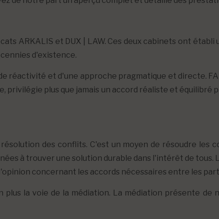
ez de notre part un aperçu complet et détaillé des prestati
cats ARKALIS et DUX | LAW. Ces deux cabinets ont établi 
écennies d'existence.
 réactivité et d'une approche pragmatique et directe. 
e, privilégie plus que jamais un accord réaliste et équilibré
résolution des conflits. C'est un moyen de résoudre les c
rnées à trouver une solution durable dans l'intérêt de tous.
d'opinion concernant les accords nécessaires entre les par
n plus la voie de la médiation. La médiation présente d