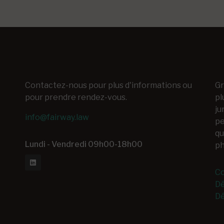
Contactez-nous pour plus d'informations ou
Gr
pour prendre rendez-vous.
pl
ju
info@fairway.law
pe
qu
Lundi - Vendredi 09h00-18h00
ph
Co
Dé
Dé