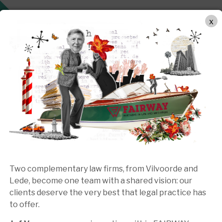
METHODE DE TRAVAIL
DOMAINES DE COMPETENCES
x
Two complementary law firms, from Vilvoorde and
Lede, become one team with a shared vision: our
Notre approche
clients deserve the very best that legal practice has
to offer.