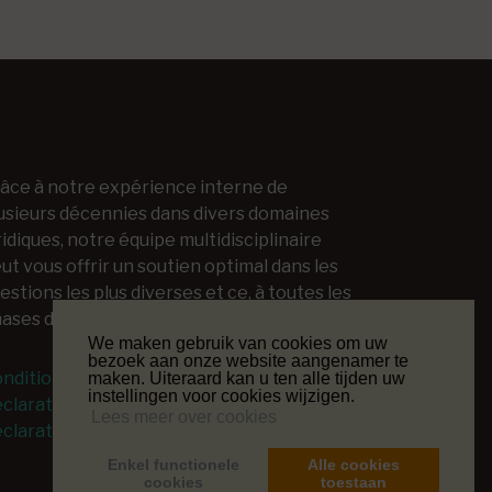
âce à notre expérience interne de
usieurs décennies dans divers domaines
ridiques, notre équipe multidisciplinaire
ut vous offrir un soutien optimal dans les
estions les plus diverses et ce, à toutes les
ases d'un projet juridique.
We maken gebruik van cookies om uw
bezoek aan onze website aangenamer te
nditions générales
maken. Uiteraard kan u ten alle tijden uw
instellingen voor cookies wijzigen.
claration de confidentialité
Lees meer over cookies
claration de cookies
Enkel functionele
Alle cookies
cookies
toestaan