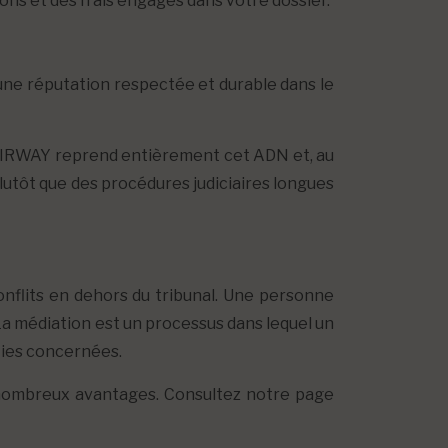
ons et des frais engagés dans votre dossier.
une réputation respectée et durable dans le
FAIRWAY reprend entièrement cet ADN et, au
 plutôt que des procédures judiciaires longues
onflits en dehors du tribunal. Une personne
 La médiation est un processus dans lequel un
ties concernées.
e nombreux avantages. Consultez notre page