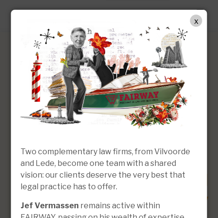
FR
x
Alana Sancho Caballero
Avocate | Associate
Two complementary law firms, from Vilvoorde
and Lede, become one team with a shared
vision: our clients deserve the very best that
legal practice has to offer.
Jef Vermassen
remains active within
FAIRWAY, passing on his wealth of expertise