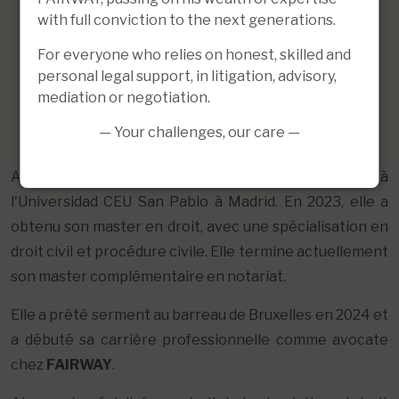
with full conviction to the next generations.
For everyone who relies on honest, skilled and
personal legal support, in litigation, advisory,
mediation or negotiation.
— Your challenges, our care —
Alana a étudié à la Vrije Universiteit Brussel et à
l'Universidad CEU San Pablo à Madrid. En 2023, elle a
obtenu son master en droit, avec une spécialisation en
droit civil et procédure civile. Elle termine actuellement
son master complémentaire en notariat.
Elle a prêté serment au barreau de Bruxelles en 2024 et
a débuté sa carrière professionnelle comme avocate
chez
FAIRWAY
.