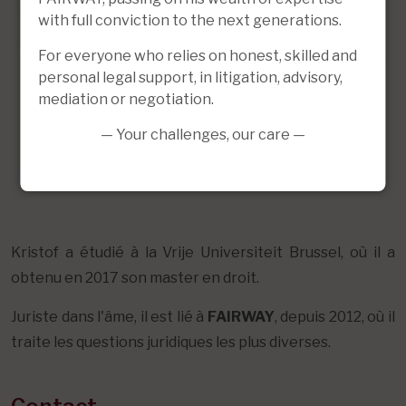
with full conviction to the next generations.
For everyone who relies on honest, skilled and
personal legal support, in litigation, advisory,
mediation or negotiation.
— Your challenges, our care —
Kristof a étudié à la Vrije Universiteit Brussel, où il a
obtenu en 2017 son master en droit.
Juriste dans l'âme, il est lié à
FAIRWAY
, depuis 2012, où il
traite les questions juridiques les plus diverses.