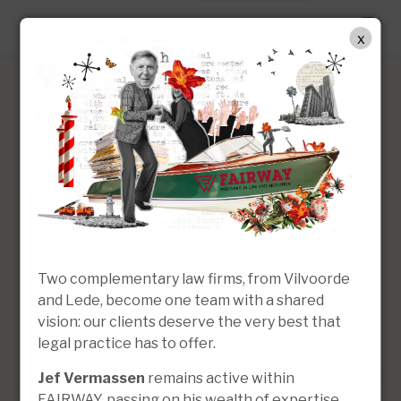
FR
x
Kristof Colonne
Master en Droit | Juriste
Two complementary law firms, from Vilvoorde
and Lede, become one team with a shared
vision: our clients deserve the very best that
legal practice has to offer.
Jef Vermassen
remains active within
FAIRWAY, passing on his wealth of expertise