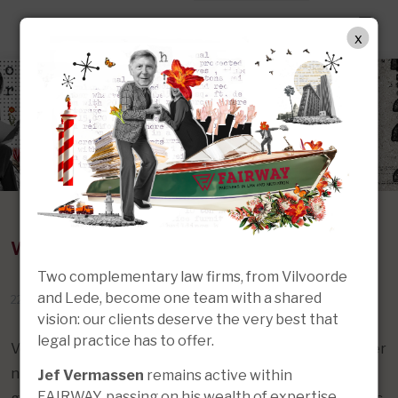
NL
x
NIEUWS & INZICHTEN
Wanneer ben je erfgenaam?
Two complementary law firms, from Vilvoorde
and Lede, become one team with a shared
22 okt 2021
vision: our clients deserve the very best that
legal practice has to offer.
Voor velen onder ons is het een moment waar we liever
niet aan denken, namelijk het verliezen van een
Jef Vermassen
remains active within
FAIRWAY, passing on his wealth of expertise