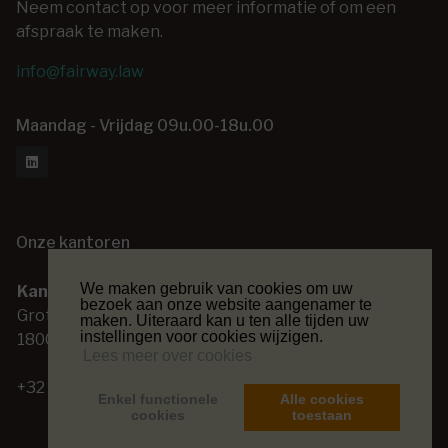
Neem contact op voor meer informatie of om een
afspraak te maken.
info@fairway.law
Maandag - Vrijdag 09u.00-18u.00
Onze kantoren
We maken gebruik van cookies om uw
Kantoor Vilvoorde
Kantoor Lede
bezoek aan onze website aangenamer te
Grote Markt 14
Kasteeldreef 48
maken. Uiteraard kan u ten alle tijden uw
instellingen voor cookies wijzigen.
1800 Vilvoorde
9340 Lede
Lees meer over cookies
+32 (0) 2 253 26 00
+32 (0) 53 80 45 70
Enkel functionele
Alle cookies
cookies
toestaan