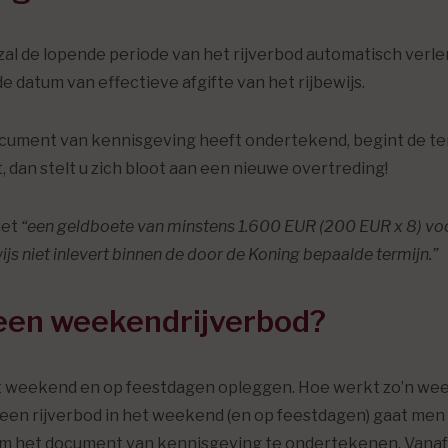
an zal de lopende periode van het rijverbod automatisch ve
e datum van effectieve afgifte van het rijbewijs.
document van kennisgeving heeft ondertekend, begint de t
et, dan stelt u zich bloot aan een nieuwe overtreding!
iet
“een geldboete van minstens 1.600 EUR (200 EUR x 8) voor
wijs niet inlevert binnen de door de Koning bepaalde termijn.”
 een weekendrijverbod?
et weekend en op feestdagen opleggen. Hoe werkt zo’n we
 een rijverbod in het weekend (en op feestdagen) gaat men 
 om het document van kennisgeving te ondertekenen. Vana