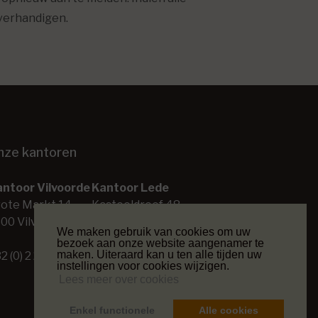
overhandigen.
nze kantoren
ntoor Vilvoorde
Kantoor Lede
ote Markt 14
Kasteeldreef 48
00 Vilvoorde
9340 Lede
We maken gebruik van cookies om uw
bezoek aan onze website aangenamer te
maken. Uiteraard kan u ten alle tijden uw
2 (0) 2 253 26 00
+32 (0) 53 80 45 70
instellingen voor cookies wijzigen.
Lees meer over cookies
Enkel functionele
Alle cookies