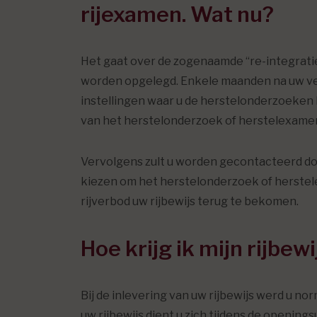
rijexamen. Wat nu?
Het gaat over de zogenaamde “re-integratie
worden opgelegd. Enkele maanden na uw veroo
instellingen waar u de herstelonderzoeken 
van het herstelonderzoek of herstelexamen. D
Vervolgens zult u worden gecontacteerd doo
kiezen om het herstelonderzoek of herstel
rijverbod uw rijbewijs terug te bekomen.
Hoe krijg ik mijn rijbew
Bij de inlevering van uw rijbewijs werd u n
uw rijbewijs dient u zich tijdens de opening