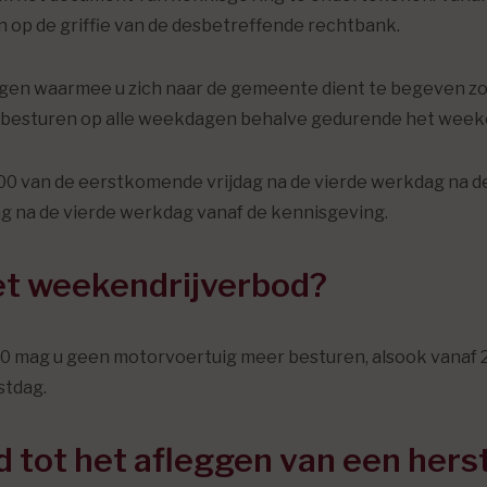
eren op de griffie van de desbetreffende rechtbank.
igen waarmee u zich naar de gemeente dient te begeven zoda
tuig besturen op alle weekdagen behalve gedurende het week
00 van de eerstkomende vrijdag na de vierde werkdag na d
g na de vierde werkdag vanaf de kennisgeving.
et weekendrijverbod?
00 mag u geen motorvoertuig meer besturen, alsook vanaf 
stdag.
d tot het afleggen van een her