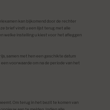
stelexamen kan bijkomend door de rechter
brief vindt u een lijst terug met alle
 welke instelling u kiest voor het afleggen
prijs, samen met hen een geschikte datum
s een voorwaarde om na de periode van het
 neemt. Om terug in het bezit te komen van
) opnieuw aan te melden. Indien alle