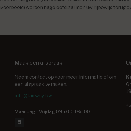
voorbeeld) werden nageleefd, zal men uw rijbewijs terug 
Maak een afspraak
O
Neem contact op voor meer informatie of om
Ka
een afspraak te maken.
Gr
18
info@fairway.law
+3
Maandag - Vrijdag 09u.00-18u.00