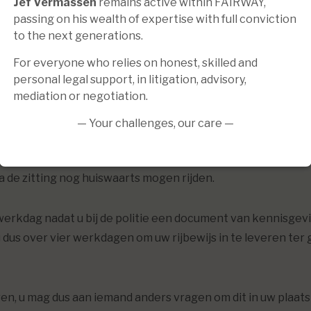
Jef Vermassen
remains active within FAIRWAY,
elgië
passing on his wealth of expertise with full conviction
to the next generations.
For everyone who relies on honest, skilled and
personal legal support, in litigation, advisory,
mediation or negotiation.
tot een rijverbod? Wat nu?
— Your challenges, our care —
nele rechtbank in beroep een verval van het recht tot sture
a de zitting nog huiswaarts mogen rijden.
e werkdag nadat u bij de politie een document van kennisge
us over vier werkdagen om uw rijbewijs in te leveren ter g
everen, u mag dus aan iemand anders vragen om dit in uw pla