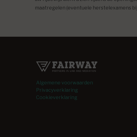
maatregelen (eventuele herstelexamens bij
Algemene voorwaarden
Privacyverklaring
Cookieverklaring