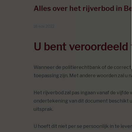
Alles over het rijverbod in B
18 nov 2022
U bent veroordeeld 
Wanneer de politierechtbank of de correctio
toepassing zijn. Met andere woorden zal u n
Het rijverbod zal pas ingaan vanaf de vijfd
ondertekening van dit document beschikt u d
uitsprak.
U hoeft dit niet per se persoonlijk in te l