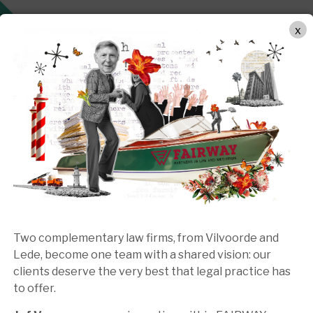
WERKWIJZE
PRAKTIJKGEBIEDEN
TEAM
BEMIDDEL
x
EUWS & INZICH
Two complementary law firms, from Vilvoorde and
Lede, become one team with a shared vision: our
clients deserve the very best that legal practice has
to offer.