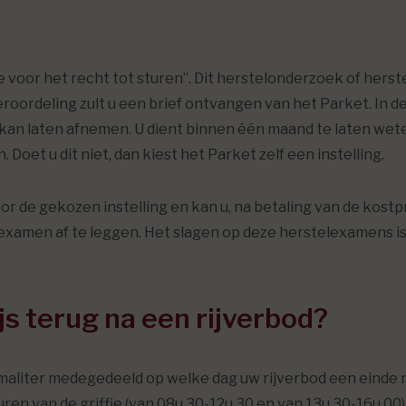
 voor het recht tot sturen”. Dit herstelonderzoek of her
rdeling zult u een brief ontvangen van het Parket. In deze 
kan laten afnemen. U dient binnen één maand te laten weten
oet u dit niet, dan kiest het Parket zelf een instelling.
r de gekozen instelling en kan u, na betaling van de kost
examen af te leggen. Het slagen op deze herstelexamens i
ijs terug na een rijverbod?
ormaliter medegedeeld op welke dag uw rijverbod een einde
suren van de griffie (van 08u.30-12u.30 en van 13u.30-16u.00