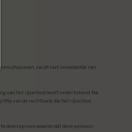
n uitspreekt, zal dit niet onmiddellijk van
ving van het rijverbod heeft ondertekend. Na
riffie van de rechtbank die het rijverbod
ats te doen op voorwaarde dat deze persoon