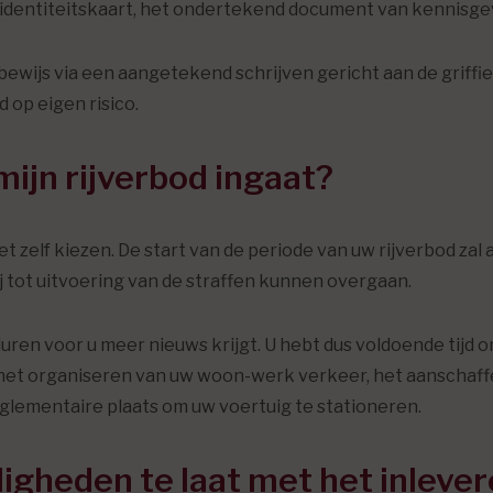
identiteitskaart, het ondertekend document van kennisge
jbewijs via een aangetekend schrijven gericht aan de griff
 op eigen risico.
ijn rijverbod ingaat?
et zelf kiezen. De start van de periode van uw rijverbod za
j tot uitvoering van de straffen kunnen overgaan.
duren voor u meer nieuws krijgt. U hebt dus voldoende tijd 
ld het organiseren van uw woon-werk verkeer, het aansch
eglementaire plaats om uw voertuig te stationeren.
heden te laat met het inlevere