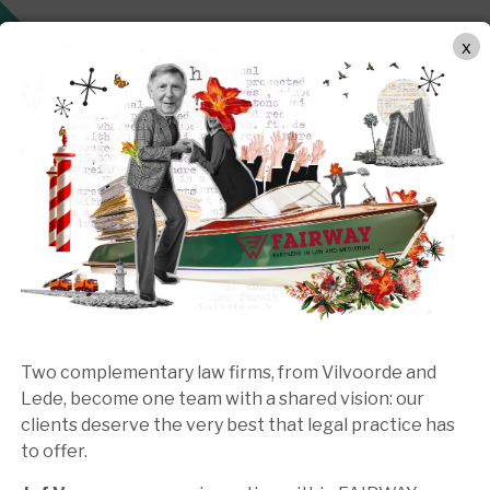
METHODE DE TRAVAIL
DOMAINES DE COMPETENCES
x
Two complementary law firms, from Vilvoorde and
Lede, become one team with a shared vision: our
clients deserve the very best that legal practice has
Une convocation pour être
E
to offer.
auditionner par la police. Que
d