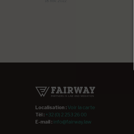
18 nov. 2022
Localisation :
Voir la carte
Tél :
+32 (0) 2 253 26 00
E-mail :
info@fairway.law