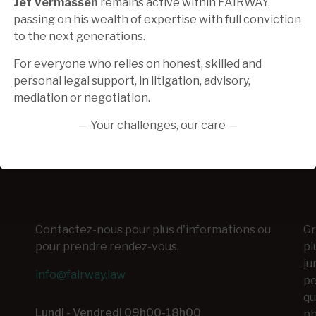
dois-je faire ?
a
Jef Vermassen
remains active within FAIRWAY,
passing on his wealth of expertise with full conviction
l
21 févr. 2022
to the next generations.
d
2
For everyone who relies on honest, skilled and
personal legal support, in litigation, advisory,
mediation or negotiation.
— Your challenges, our care —
Contactez-nous pour plus d'informations ou
Gr
pour prendre rendez-vous.
pl
ju
info@fairway.law
pe
qu
Lundi - Vendredi 09h00-18h00
ph