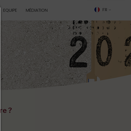
EQUIPE
MÉDIATION
FR
re ?