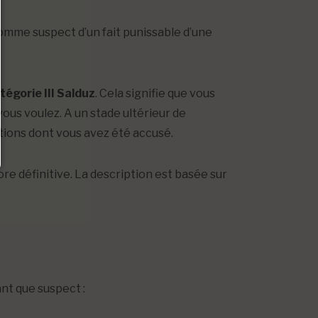
omme suspect d’un fait punissable d’une
tégorie III Salduz
. Cela signifie que vous
vous voulez. A un stade ultérieur de
tions dont vous avez été accusé.
core définitive. La description est basée sur
nt que suspect :