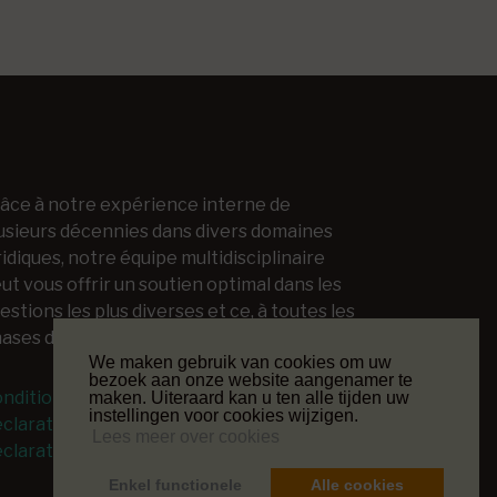
âce à notre expérience interne de
usieurs décennies dans divers domaines
ridiques, notre équipe multidisciplinaire
ut vous offrir un soutien optimal dans les
estions les plus diverses et ce, à toutes les
ases d'un projet juridique.
We maken gebruik van cookies om uw
bezoek aan onze website aangenamer te
nditions générales
maken. Uiteraard kan u ten alle tijden uw
instellingen voor cookies wijzigen.
claration de confidentialité
Lees meer over cookies
claration de cookies
Enkel functionele
Alle cookies