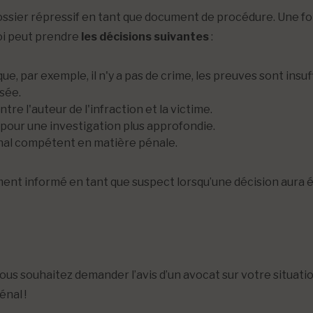
ssier répressif en tant que document de procédure. Une fois
oi peut prendre
les décisions suivantes
:
e, par exemple, il n'y a pas de crime, les preuves sont insuffi
sée.
e l'auteur de l'infraction et la victime.
pour une investigation plus approfondie.
unal compétent en matière pénale.
nt informé en tant que suspect lorsqu’une décision aura é
ous souhaitez demander l’avis d’un avocat sur votre situati
énal !