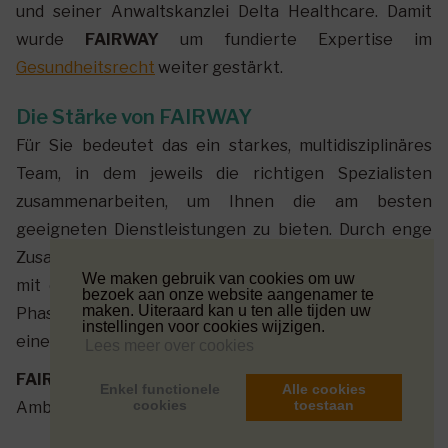
und seiner Anwaltskanzlei Delta Healthcare. Damit
wurde
FAIRWAY
um fundierte Expertise im
Gesundheitsrecht
weiter gestärkt.
Die Stärke von FAIRWAY
Für Sie bedeutet das ein starkes, multidisziplinäres
Team, in dem jeweils die richtigen Spezialisten
zusammenarbeiten, um Ihnen die am besten
geeigneten Dienstleistungen zu bieten. Durch enge
Zusammenarbeit verbinden wir juristische Expertise
We maken gebruik van cookies om uw
mit einem persönlichen Ansatz, sodass Sie in jeder
bezoek aan onze website aangenamer te
maken. Uiteraard kan u ten alle tijden uw
Phase Ihres persönlichen und beruflichen Lebens auf
instellingen voor cookies wijzigen.
eine integrierte Begleitung zählen können.
Lees meer over cookies
FAIRWAY
bewegt sich mit Ihren Bedürfnissen und
Enkel functionele
Alle cookies
cookies
toestaan
Ambitionen.