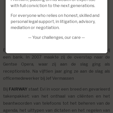
with full conviction to the next generations.
For everyone who relies on honest, skilled and
personal legal support, in litigation, advisory,
mediation or negotiation.
— Your challenges, our care —
Evi startte haar loopbaan in 2001 als medewerker bij
een bank. In 2007 maakte zij de overstap naar de
Gentse Opera, waar zij aan de slag ging als
receptioniste. Na vijftien jaar ging ze aan de slag als
officemedewerker bij Jef Vermassen
Bij
FAIRWAY
staat Evi in voor een breed en gevarieerd
takenpakket: van het onthaal van cliënten en het
beantwoorden van telefoons tot het beheren van de
agenda, het uittypen van dictaten en het regelen van