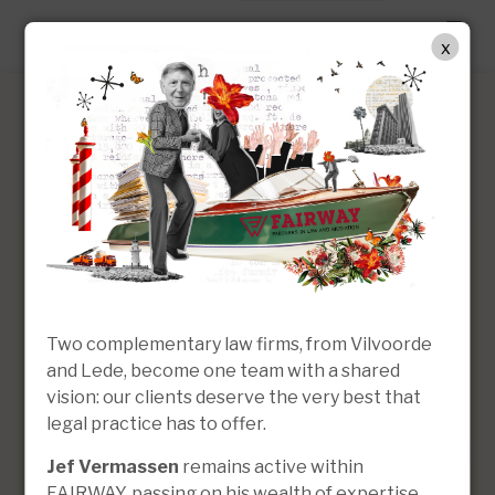
NL
x
Evi Pletinck
Office Assistant
Two complementary law firms, from Vilvoorde
and Lede, become one team with a shared
vision: our clients deserve the very best that
legal practice has to offer.
Jef Vermassen
remains active within
FAIRWAY, passing on his wealth of expertise