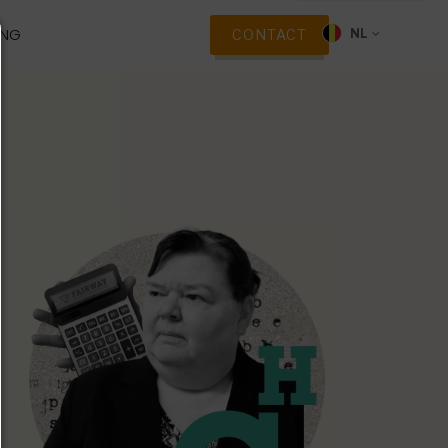
ING
CONTACT
NL