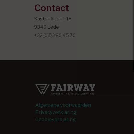
Contact
Kasteeldreef 48
9340 Lede
+32 (0)53 80 45 70
Algemene voorwaarden
Privacyverklaring
Cookieverklaring