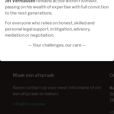
Jef Vermassen
remains active within FAIRWAY,
passing on his wealth of expertise with full conviction
to the next generations.
For everyone who relies on honest, skilled and
personal legal support, in litigation, advisory,
mediation or negotiation.
— Your challenges, our care —
Maak een afspraak
O
Neem contact op voor meer informatie of om
Ka
een afspraak te maken.
Gr
18
info@fairway.law
+3