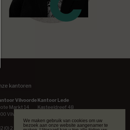
nze kantoren
ntoor Vilvoorde
Kantoor Lede
ote Markt 14
Kasteeldreef 48
00 Vilvoorde
9340 Lede
We maken gebruik van cookies om uw
bezoek aan onze website aangenamer te
2 (0) 2 253 26 00
+32 (0) 53 80 45 70
maken. Uiteraard kan u ten alle tijden uw