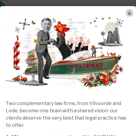
WERKWIJZE
PRAKTIJKGEBIEDEN
TEAM
BEMIDDEL
x
Carine Hoffelinck
Office Coordinator
atie en startte haar professionele loopbaan als logistiek
ficemedewerker, aanvankelijk met de focus op het uittypen
Jef Vermassen.
Two complementary law firms, from Vilvoorde and
Lede, become one team with a shared vision: our
r het boekhoudkundige werk. Bij
FAIRWAY
staat Carine in
clients deserve the very best that legal practice has
 en analyses.
to offer.