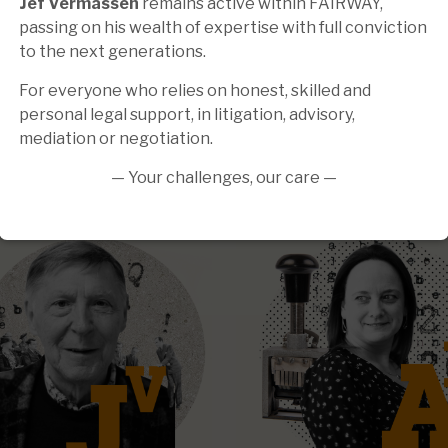
Jef Vermassen
remains active within FAIRWAY,
passing on his wealth of expertise with full conviction
to the next generations.
For everyone who relies on honest, skilled and
personal legal support, in litigation, advisory,
mediation or negotiation.
— Your challenges, our care —
Kristoff Simons
Wim Decloedt