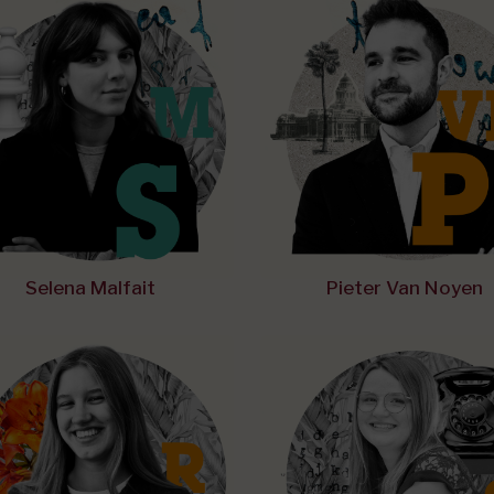
Selena Malfait
Pieter Van Noyen