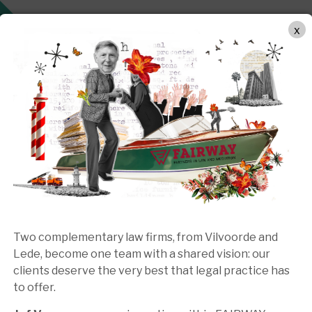
ARBEITSWEISE
RECHTSGEBIETE
TEAM
MEDIATIO
x
Two complementary law firms, from Vilvoorde and
Lede, become one team with a shared vision: our
clients deserve the very best that legal practice has
to offer.