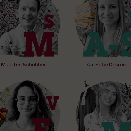
Maarten Schobben
An-Sofie Desmet