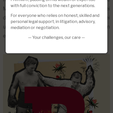
with full conviction to the next generations.
Mediation ist ein strukturierter Prozess, bei
For everyone who relies on honest, skilled and
dem ein Mediator die Parteien dabei
personal legal support, in litigation, advisory,
unterstützt, notwendige Vereinbarungen
mediation or negotiation.
einvernehmlich zu treffen.
— Your challenges, our care —