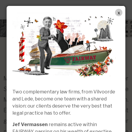
DE
x
Mediation
Mediation ist eine alternative Form der
Streitbeilegung. Es handelt sich um eine
Two complementary law firms, from Vilvoorde
and Lede, become one team with a shared
Methode, Konflikte außergerichtlich zu lösen.
vision: our clients deserve the very best that
Eine neutrale Person, der Mediator, sucht
legal practice has to offer.
gemeinsam mit den Beteiligten nach einer
Jef Vermassen
remains active within
nachhaltigen Lösung im Interesse aller. Die
FAIRWAY, passing on his wealth of expertise