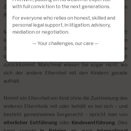
with full conviction to the next generations.
Zustimmung des anderen Elternteils oder die eines
Richters.
For everyone who relies on honest, skilled and
personal legal support, in litigation, advisory,
mediation or negotiation.
Manchmal ist die Situation jedoch nicht so einfach. Oft
kommt es vor, dass ein Elternteil mit den Kindern in den
— Your challenges, our care —
Urlaub fährt und nicht zurückkehrt. Oder Sie
befürchten, dass der andere Elternteil nicht
zurückkommt. Manchmal wissen Sie sogar nicht, wo
sich der andere Elternteil mit den Kindern gerade
aufhält.
Nimmt ein Elternteil ein Kind ohne die Zustimmung des
anderen Elternteils mit oder behält es bei sich – und
besteht gemeinsames Sorgerecht – spricht man von
elterlicher Entführung
oder
Kindesentführung
. Dies
kann sowohl
in Belgien
als auch
international