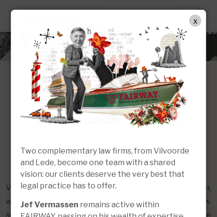
DE
x
(Internationale)
Kindesentführung, elterliche
Entführung oder elterliche
Two complementary law firms, from Vilvoorde
Kindesentführung
and Lede, become one team with a shared
vision: our clients deserve the very best that
legal practice has to offer.
Von internationaler Kindesentführung spricht man,
wenn ein Elternteil beschließt, mit seinem Kind bzw.
Jef Vermassen
remains active within
seinen Kindern ins Ausland zu ziehen, ohne die
FAIRWAY, passing on his wealth of expertise