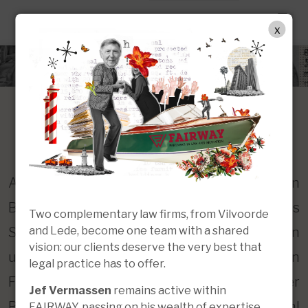
DE
x
Arbeits- und Sozialrecht
Arbeits- und Sozialrecht (d.h. das Recht in
Bezug auf Arbeitsverhältnisse und das
Two complementary law firms, from Vilvoorde
and Lede, become one team with a shared
Sozialversicherungsrecht) ist ein
vision: our clients deserve the very best that
unverzichtbarer Bestandteil des täglichen
legal practice has to offer.
Funktionierens von Unternehmen und der
Jef Vermassen
remains active within
Personen, die für sie tätig sind, sowohl
FAIRWAY, passing on his wealth of expertise