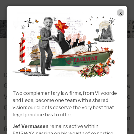
DE
x
Unternehmensrecht
Die Gründung oder Auflösung einer
Gesellschaft oder eines Vereins, die
Two complementary law firms, from Vilvoorde
Verhandlung von Verträgen, uneinige
and Lede, become one team with a shared
Gesellschafter, ein haftpflichtiger
vision: our clients deserve the very best that
legal practice has to offer.
Geschäftsführer, ein Unternehmen in
Jef Vermassen
remains active within
finanziellen Schwierigkeiten, die Abwehr
FAIRWAY, passing on his wealth of expertise