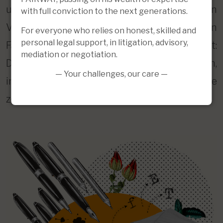
unlauterer Geschäftspraktiken oder ein
with full conviction to the next generations.
Verbraucher, der an einem gekauften
For everyone who relies on honest, skilled and
personal legal support, in litigation, advisory,
Fahrzeug einen versteckten Mangel entdeckt:
mediation or negotiation.
Dies sind nur einige Beispiele für Situationen,
— Your challenges, our care —
in denen das Unternehmensrecht eine
zentrale Rolle spielt.